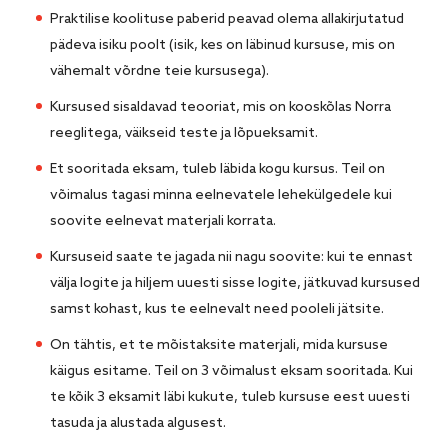
Praktilise koolituse paberid peavad olema allakirjutatud
pädeva isiku poolt (isik, kes on läbinud kursuse, mis on
vähemalt võrdne teie kursusega).
Kursused sisaldavad teooriat, mis on kooskõlas Norra
reeglitega, väikseid teste ja lõpueksamit.
Et sooritada eksam, tuleb läbida kogu kursus. Teil on
võimalus tagasi minna eelnevatele lehekülgedele kui
soovite eelnevat materjali korrata.
Kursuseid saate te jagada nii nagu soovite: kui te ennast
välja logite ja hiljem uuesti sisse logite, jätkuvad kursused
samst kohast, kus te eelnevalt need pooleli jätsite.
On tähtis, et te mõistaksite materjali, mida kursuse
käigus esitame. Teil on 3 võimalust eksam sooritada. Kui
te kõik 3 eksamit läbi kukute, tuleb kursuse eest uuesti
tasuda ja alustada algusest.